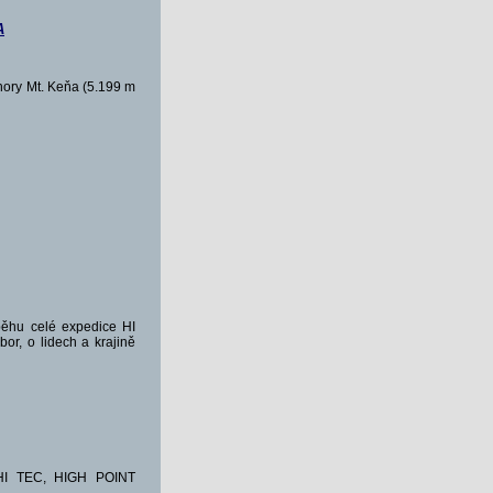
a
ory Mt. Keňa (5.199 m
běhu celé expedice HI
r, o lidech a krajině
e HI TEC, HIGH POINT