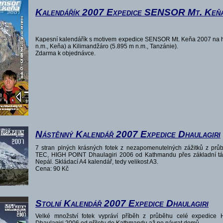
Kalendářík 2007 Expedice SENSOR Mt. Keň
Kapesní kalendářík s motivem expedice SENSOR Mt. Keňa 2007 na h
n.m., Keňa) a Kilimandžáro (5.895 m n.m., Tanzánie).
Zdarma k objednávce.
Nástěnný Kalendář 2007 Expedice Dhaulagiri
7 stran plných krásných fotek z nezapomenutelných zážitků z prů
TEC, HIGH POINT Dhaulagiri 2006 od Kathmandu přes základní tábo
Nepál. Skládací A4 kalendář, tedy velikost A3.
Cena: 90 Kč
Stolní Kalendář 2007 Expedice Dhaulagiri
Velké množství fotek vypráví příběh z průběhu celé expedic