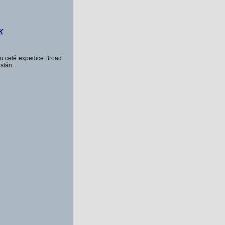
k
hu celé expedice Broad
stán.