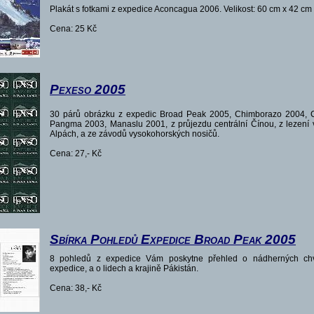
Plakát s fotkami z expedice Aconcagua 2006. Velikost: 60 cm x 42 cm
Cena: 25 Kč
Pexeso 2005
30 párů obrázku z expedic Broad Peak 2005, Chimborazo 2004, C
Pangma 2003, Manaslu 2001, z průjezdu centrální Čínou, z lezení 
Alpách, a ze závodů vysokohorských nosičů.
Cena: 27,- Kč
Sbírka Pohledů Expedice Broad Peak 2005
8 pohledů z expedice Vám poskytne přehled o nádherných chv
expedice, a o lidech a krajině Pákistán.
Cena: 38,- Kč