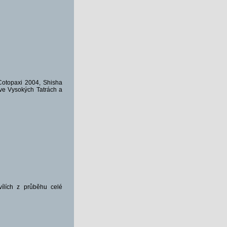
otopaxi 2004, Shisha
ve Vysokých Tatrách a
ílích z průběhu celé