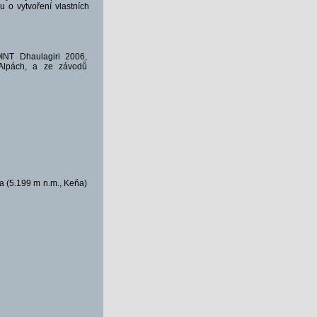
u o vytvoření vlastních
NT Dhaulagiri 2006,
lpách, a ze závodů
a (5.199 m n.m., Keňa)