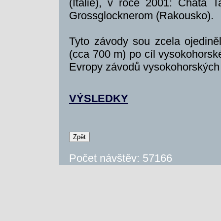
(Itálie), v roce 2001: Chata T
Grossglocknerom (Rakousko).
Tyto závody sou zcela ojedině
(cca 700 m) po cíl vysokohorské 
Evropy závodů vysokohorských 
VÝSLEDKY
Počet návštěv: 57166