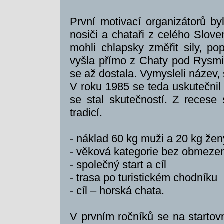
První motivací organizátorů by
nosiči a chataři z celého Slov
mohli chlapsky změřit sily, po
vyšla přímo z Chaty pod Rysmi
se až dostala. Vymysleli název, s
V roku 1985 se teda uskutečnil
se stal skutečností. Z recese
tradicí.
- náklad 60 kg muži a 20 kg žen
- věková kategorie bez obmeze
- společný start a cíl
- trasa po turistickém chodníku
- cíl – horská chata.
V prvním ročníků se na startovn