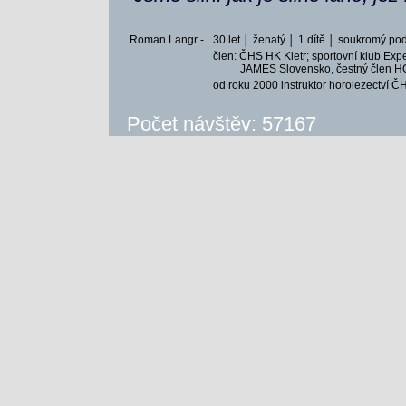
Roman Langr -
30 let │ ženatý │ 1 dítě │ soukromý pod
člen: ČHS HK Kletr; sportovní klub Exp
JAMES Slovensko, čestný člen H
od roku 2000 instruktor horolezectví 
Počet návštěv: 57167