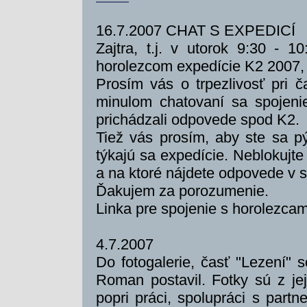
16.7.2007 CHAT S EXPEDICÍ
Zajtra, t.j. v utorok 9:30 - 1
horolezcom expedície K2 2007, 
Prosím vás o trpezlivosť pri 
minulom chatovaní sa spojenie
prichádzali odpovede spod K2.
Tiež vás prosím, aby ste sa pý
týkajú sa expedície. Neblokujte
a na ktoré nájdete odpovede v 
Ďakujem za porozumenie.
Linka pre spojenie s horolezca
4.7.2007
Do fotogalerie, časť "Lezení" s
Roman postavil. Fotky sú z je
popri práci, spolupráci s part