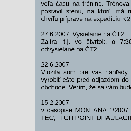
veľa času na tréning. Trénova
postavil stenu, na ktorú má 
chvíľu príprave na expedíciu K2
27.6.2007: Vysielanie na ČT2
Zajtra, t.j. vo štvrtok, o 
odvysielané na ČT2.
22.6.2007
Vložila som pre vás náhľady
vyrobiť ešte pred odjazdom do
obchode. Verím, že sa vám bude
15.2.2007
v časopise MONTANA 1/2007 si
TEC, HIGH POINT DHAULAGIR