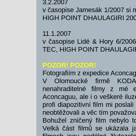
3.2.2007
v časopise Jamesák 1/2007 si m
HIGH POINT DHAULAGIRI 200
11.1.2007
v časopise Lidé & Hory 6/2006 
TEC, HIGH POINT DHAULAGIR
POZOR! POZOR!
Fotografiím z expedice Aconcag
V Olomoucké firmě KODA
nenahraditelné filmy z mé 
Aconcaguu, ale i o veškeré iluz
profi diapozitivní film mi poslal
neobtěžovali a věc tím považova
Bohužel zničený film nebylo t
Velká část filmů se ukázala j