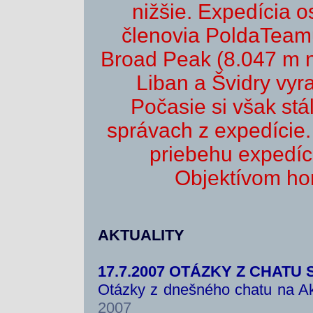
nižšie. Expedícia o
členovia PoldaTeamu
Broad Peak (8.047 m n
Liban a Švidry vyra
Počasie si však stál
správach z expedície.
priebehu expedíci
Objektívom hor
AKTUALITY
17.7.2007 OTÁZKY Z CHATU 
Otázky z dnešného chatu na Ak
2007