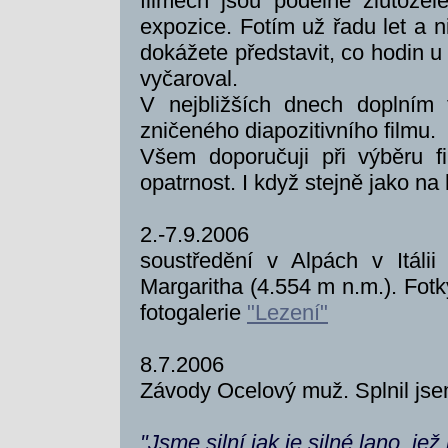
filmech jsou podélné žlutozel
expozice. Fotím už řadu let a 
dokážete představit, co hodin u 
vyčaroval.
V nejbližších dnech doplním 
zničeného diapozitivního filmu.
Všem doporučuji při výběru f
opatrnost. I když stejně jako na 
2.-7.9.2006
soustředění v Alpách v Itáli
Margaritha (4.554 m n.m.). Fotk
fotogalerie
"Lezení"
8.7.2006
Závody Ocelový muž. Splnil jse
"Jsme silní jak je silné lano, je